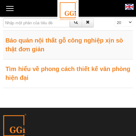
Nhập một phần của tiêu đề
Hiển thị #
Bảo quản nội thất gỗ công nghiệp xịn sò
thật đơn giản
Tìm hiểu về phong cách thiết kế văn phòng
hiện đại