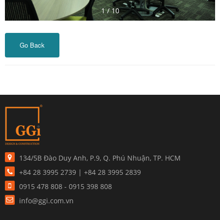
1
/
10
Go Back
134/5B Đào Duy Anh, P.9, Q. Phú Nhuận, TP. HCM
+84 28 3995 2739 | +84 28 3995 2839
0915 478 808 - 0915 398 808
info@ggi.com.vn