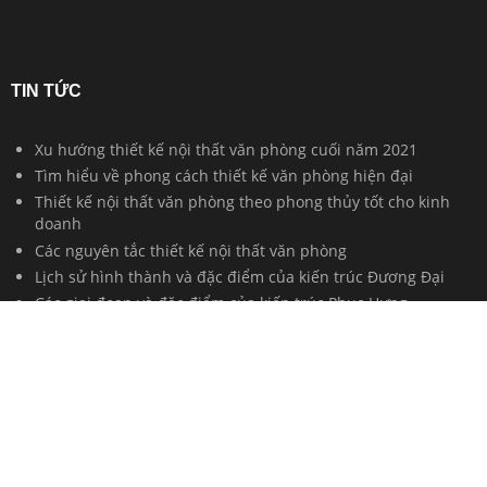
TIN TỨC
Xu hướng thiết kế nội thất văn phòng cuối năm 2021
Tìm hiểu về phong cách thiết kế văn phòng hiện đại
Thiết kế nội thất văn phòng theo phong thủy tốt cho kinh
doanh
Các nguyên tắc thiết kế nội thất văn phòng
Lịch sử hình thành và đặc điểm của kiến trúc Đương Đại
Các giai đoạn và đặc điểm của kiến trúc Phục Hưng
10 Kiến trúc sư có ảnh hưởng lớn nhất đến nền kiến trúc
Đương Đại
Kiến trúc Đông Dương - Sự giao thoa của văn hóa Pháp -
Việt
Kiến trúc Hậu hiện đại và những xu hướng kiến trúc Hậu
hiện đại
Nguồn gốc và sự hình thành của Kiến trúc Tân cổ điển