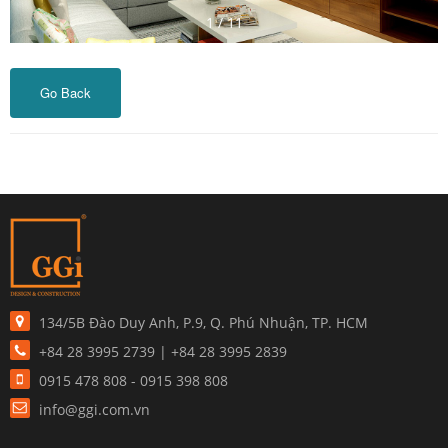
1
/
11
Go Back
134/5B Đào Duy Anh, P.9, Q. Phú Nhuận, TP. HCM
+84 28 3995 2739 | +84 28 3995 2839
0915 478 808 - 0915 398 808
info@ggi.com.vn