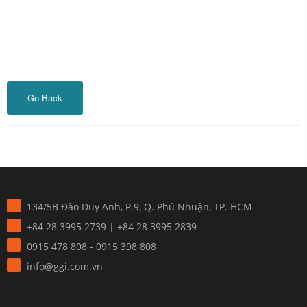
Go Back
134/5B Đào Duy Anh, P.9, Q. Phú Nhuận, TP. HCM
+84 28 3995 2739 | +84 28 3995 2839
0915 478 808 - 0915 398 808
info@ggi.com.vn