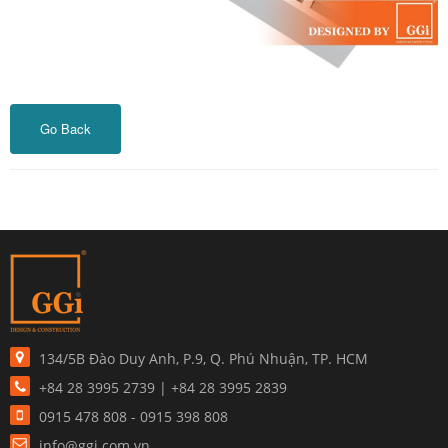
1
/
7
Go Back
134/5B Đào Duy Anh, P.9, Q. Phú Nhuận, TP. HCM
+84 28 3995 2739 | +84 28 3995 2839
0915 478 808 - 0915 398 808
info@ggi.com.vn