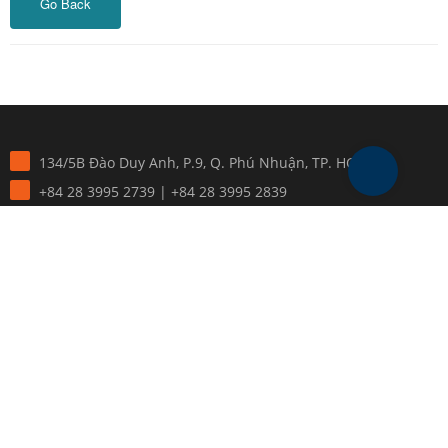
Go Back
134/5B Đào Duy Anh, P.9, Q. Phú Nhuận, TP. HCM
+84 28 3995 2739 | +84 28 3995 2839
0915 478 808 - 0915 398 808
info@ggi.com.vn
TIN TỨC
Xu hướng thiết kế nội thất văn phòng cuối năm 2021