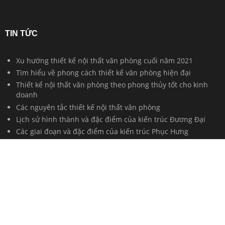
TIN TỨC
Xu hướng thiết kế nội thất văn phòng cuối năm 2021
Tìm hiểu về phong cách thiết kế văn phòng hiện đại
Thiết kế nội thất văn phòng theo phong thủy tốt cho kinh
doanh
Các nguyên tắc thiết kế nội thất văn phòng
Lịch sử hình thành và đặc điểm của kiến trúc Đương Đại
Các giai đoạn và đặc điểm của kiến trúc Phục Hưng
10 Kiến trúc sư có ảnh hưởng lớn nhất đến nền kiến trúc
Đương Đại
Kiến trúc Đông Dương - Sự giao thoa của văn hóa Pháp -
Việt
Kiến trúc Hậu hiện đại và những xu hướng kiến trúc Hậu
hiện đại
Nguồn gốc và sự hình thành của Kiến trúc Tân cổ điển