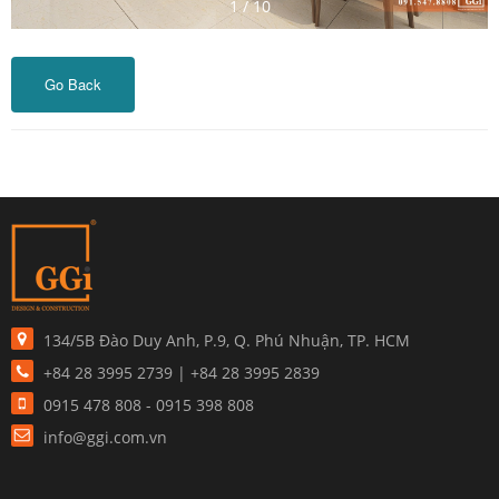
1
/
10
Go Back
134/5B Đào Duy Anh, P.9, Q. Phú Nhuận, TP. HCM
+84 28 3995 2739 | +84 28 3995 2839
0915 478 808 - 0915 398 808
info@ggi.com.vn