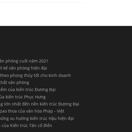
 văn phòng cuối năm 2021
ết kế văn phòng hiện đại
 theo phong thủy tốt cho kinh doanh
 thất văn phòng
điểm của kiến trúc Đương Đại
của kiến trúc Phục Hưng
ng lớn nhất đến nền kiến trúc Đương Đại
iao thoa của văn hóa Pháp - Việt
những xu hướng kiến trúc Hậu hiện đại
 của Kiến trúc Tân cổ điển