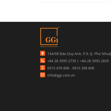
134/5B Đào Duy Anh, P.9, Q. Phú Nhuậ
+84 28 3995 2739 | +84 28 3995 2839
0915 478 808 - 0915 398 808
info@ggi.com.vn