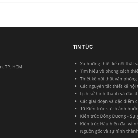
TIN TỨC
Xu hướng thiết kế nội thất
n, TP. HCM
Tìm hiểu về phong cách thi
Thiết kế nội thất văn phòng
Các nguyên tắc thiết kế nội
Lịch sử hình thành và đặc 
Các giai đoạn và đặc điểm 
10 Kiến trúc sư có ảnh hưở
Kiến trúc Đông Dương - Sự g
Kiến trúc Hậu hiện đại và 
Nguồn gốc và sự hình thành