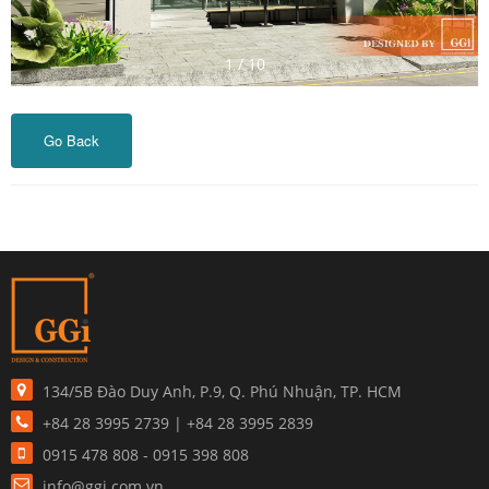
1
/
10
Go Back
134/5B Đào Duy Anh, P.9, Q. Phú Nhuận, TP. HCM
+84 28 3995 2739 | +84 28 3995 2839
0915 478 808 - 0915 398 808
info@ggi.com.vn